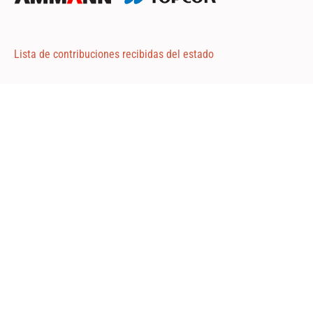
Lista de contribuciones recibidas del estado
Adjunto 1
Adjunto 2
Adjunto 3
Road Consulting ©2024
Via Repubblica, 102 - Livorno, Italia
P.iva: 01684130493
Tel: +39 335 398720
Fax: 02 700 552 383